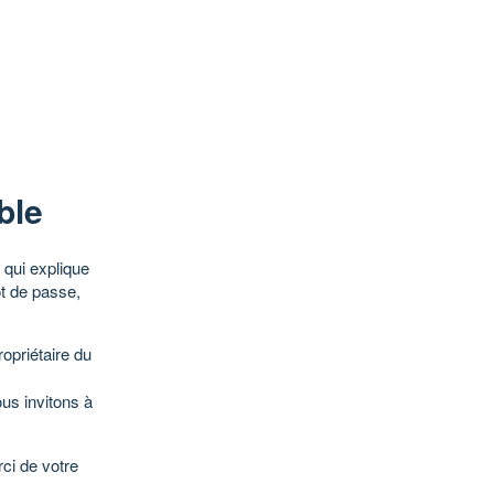
ble
qui explique
ot de passe,
opriétaire du
ous invitons à
ci de votre