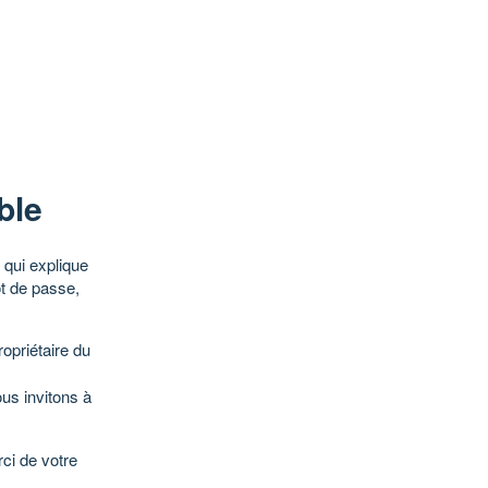
ble
qui explique
ot de passe,
opriétaire du
ous invitons à
ci de votre